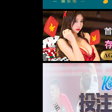
中国近现代史纲要教研室开展思政课...
2025-04-2
金沙9159游戏入口举办2025年国家社科...
2025-04-1
学院举办2025年度国家社会科学基金...
2025-03-2
金沙9159游戏入口组织学习2025年全国...
2025-03-1