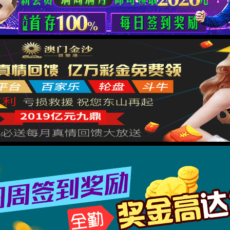
铸牢中华民族共同
内蒙古社会主义学院
大连理工大学张淑
铸牢中华民族共同
动知识竞赛圆满举办
浙江大学沈桂萍教授
教学管理
党
更多
更多
3
弘扬英雄精神 砥砺奋斗青春——马克...
2026-06-08
8
“云上思政” 让内蒙古革命历史在云...
2026-04-13
3
深研全会精神 赋能思政课堂 马...
2025-11-28