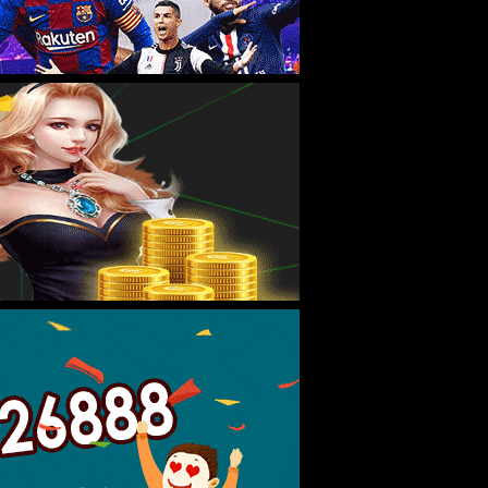
2026-06-15
体意识教研室赴包钢（集团...
2026-06-15
冯轩老师应邀来院作 “...
2026-06-15
娟教授应邀来院作“铸牢中...
2026-06-10
体意识教研室赴包头博物馆...
2026-06-09
应邀来院 作“构筑中华...
群工作
更多
金沙9159游戏入口开展健步走活动
2026-03-13
巧手制灯庆三八 芳华闪耀绽风采 —...
2026-03-13
呼和参加指导金沙9159游戏入口2025年...
2026-02-27