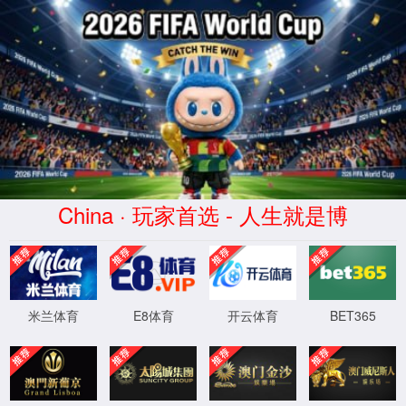
中国·金沙9159游戏入口(股份有限公司)-Official website
网站首页
9159金沙申请
新闻公告
科研与学科
大厅
教学管理
金沙9159游戏入口本
公共课教学
金沙9159游戏入口思
本科专业教学
2017级思想政治教育