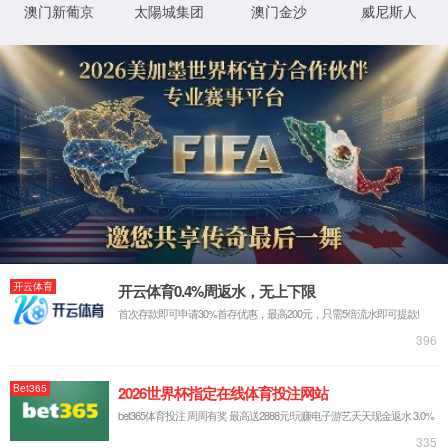
教学改革
教育部高校思政课教学教
精品课程
毛泽东思想和中国特色社
铸牢中华民族共同体意识
金沙9159游戏入口举办
金沙9159游戏入口教工
传承红色基因 汇聚奋
金沙9159游戏入口与
中国近现代史教研室组织