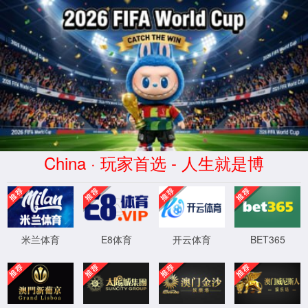
中国·金沙9159游戏入口(股份有限公司)-Official website
网站首页
9159金沙申请
新闻公告
科研与学科
大厅
教学管理
弘扬英雄精神 砥砺奋斗
公共课教学
深研全会精神 赋能思政课
本科专业教学
研学兴安盟，悟思践初心：