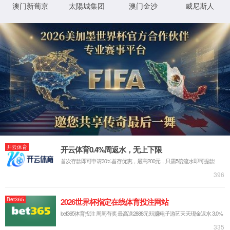
理论学习
金沙9159游戏入口党
“薪火映初心，聚力向未来
金沙9159游戏入口召
金沙9159游戏入口召
金沙9159游戏入口开
金沙9159游戏入口组
健步逐光强体魄，铸魂育
金沙9159游戏入口党