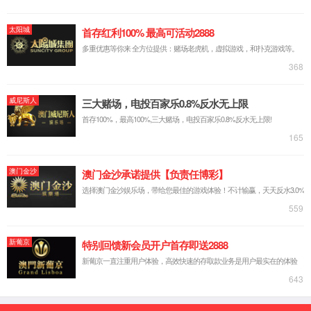
第二届“感党恩、听党
金沙9159游戏入口党委
金沙9159游戏入口师
金沙9159游戏入口党委
金沙9159游戏入口召
我院师生党代表参加学
金沙9159游戏入口举
金沙9159游戏入口举
马克主义学院党委开展