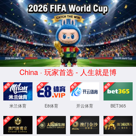
中国·金沙9159游戏入口(股份有限公司)-Official website
网站首页
9159金沙申请
新闻公告
科研与学科
大厅
学生工作
当前位置：
网站首页
>>
学生工作
>>
教育管理
共青团工作
为了全面推动
20